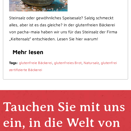
Steinsalz oder gewöhnliches Speisesalz? Salzig schmeckt
alles, aber ist es das gleiche? In der glutenfreien Bäckerei
von pacha-maia haben wir uns für das Steinsalz der Firma
„Keltensalz“ entschieden. Lesen Sie hier warum!
Mehr lesen
Tags:
glutenfreie Bäckerei
,
glutenfreies Brot
,
Natursalz
,
glutenfrei
zertifizierte Bäckerei
Tauchen Sie mit uns
ein, in die Welt von