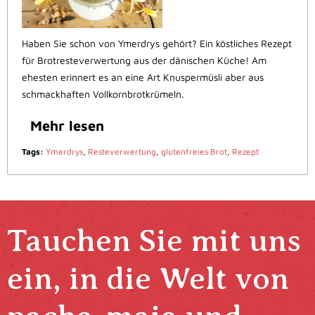
Haben Sie schon von Ymerdrys gehört? Ein köstliches Rezept
für Brotresteverwertung aus der dänischen Küche! Am
ehesten erinnert es an eine Art Knuspermüsli aber aus
schmackhaften Vollkornbrotkrümeln.
Mehr lesen
Tags:
Ymerdrys
,
Resteverwertung
,
glutenfreies Brot
,
Rezept
Tauchen Sie mit uns
ein, in die Welt von