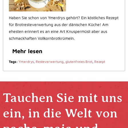
Haben Sie schon von Ymerdrys gehört? Ein köstliches Rezept
für Brotresteverwertung aus der dänischen Küche! Am
ehesten erinnert es an eine Art Knuspermüsli aber aus
schmackhaften Vollkornbrotkrümeln.
Mehr lesen
Tags:
Ymerdrys
,
Resteverwertung
,
glutenfreies Brot
,
Rezept
Tauchen Sie mit uns
ein, in die Welt von