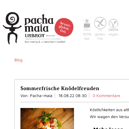
100%
gluten
vegan
bio
frei
Home
Wa
Blog
Sommerfrische Knödelfreuden
Von: Pacha-maia
18.08.22 08:30
0 Kommentare
Köstlichkeiten aus a
Wir wagen den Versu