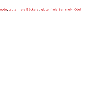
zepte
,
glutenfreie Bäckerei
,
glutenfreie Semmelknödel