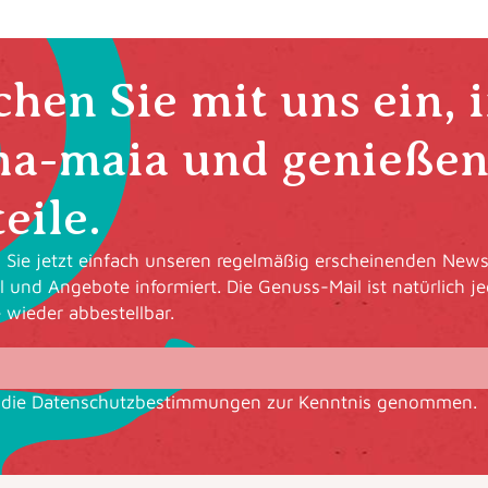
hen Sie mit uns ein, 
ha-maia und genießen 
eile.
Sie jetzt einfach unseren regelmäßig erscheinenden Newsl
l und Angebote informiert. Die Genuss-Mail ist natürlich je
e wieder abbestellbar.
 die
Datenschutzbestimmungen
zur Kenntnis genommen.