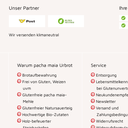
Unser Partner
Ihre
Wir versenden klimaneutral
Warum pacha maia Urbrot
Service
Brotaufbewahrung
Entsorgung
Frei von Gluten, Weizen
Lebensmittelkenn
uvm
bei Glutenunvertr
Glutenfreie pacha maia-
Neukundenempfe
Mehle
Newsletter
Glutenfreier Natursauerteig
Versand und
Hochwertige Bio-Zutaten
Zahlungsbeding
Holz-befeuerter
Widerrufsrecht
Steinbackofen
Widerrufsformula