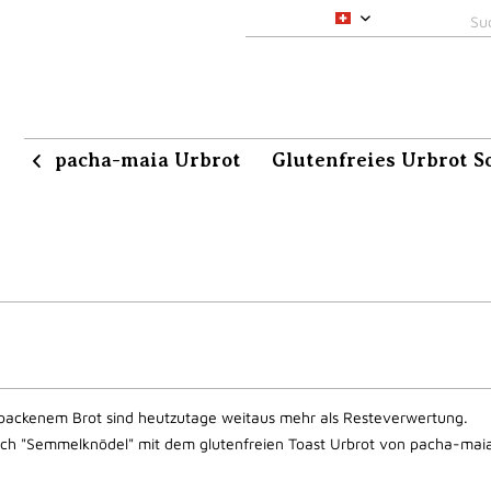
pacha-maia CH
rum pacha-maia Urbrot
Glutenfreies Urbrot S

ltbackenem Brot sind heutzutage weitaus mehr als Resteverwertung.
ch "Semmelknödel" mit dem glutenfreien Toast Urbrot von pacha-mai