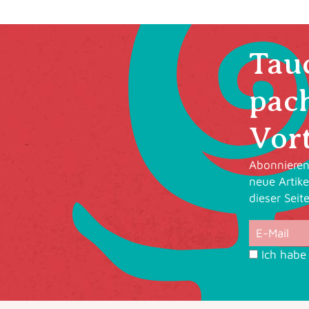
Tauc
pac
Vort
Abonnieren 
neue Artike
dieser Seit
Ich habe