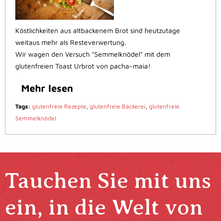
Köstlichkeiten aus altbackenem Brot sind heutzutage
weitaus mehr als Resteverwertung.
Wir wagen den Versuch "Semmelknödel" mit dem
glutenfreien Toast Urbrot von pacha-maia!
Mehr lesen
Tags:
glutenfreie Rezepte
,
glutenfreie Bäckerei
,
glutenfreie
Semmelknödel
Tauchen Sie mit uns
ein, in die Welt von