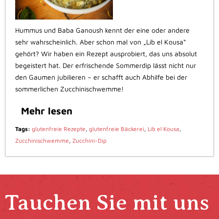
Hummus und Baba Ganoush kennt der eine oder andere
sehr wahrscheinlich. Aber schon mal von „Lib el Kousa“
gehört? Wir haben ein Rezept ausprobiert, das uns absolut
begeistert hat. Der erfrischende Sommerdip lässt nicht nur
den Gaumen jubilieren – er schafft auch Abhilfe bei der
sommerlichen Zucchinischwemme!
Mehr lesen
Tags:
glutenfreie Rezepte
,
glutenfreie Bäckerei
,
Lib el Kousa
,
Zucchinischwemme
,
Zucchini-Dip
Tauchen Sie mit uns