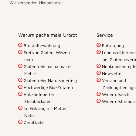
Wir versenden klimaneutral
Warum pacha maia Urbrot
Service
Brotaufbewahrung
Entsorgung
Frei von Gluten, Weizen
Lebensmittelkenn
uvm
bei Glutenunvertr
Glutenfreie pacha maia-
Neukundenempfe
Mehle
Newsletter
Glutenfreier Natursauerteig
Versand und
Hochwertige Bio-Zutaten
Zahlungsbeding
Holz-befeuerter
Widerrufsrecht
Steinbackofen
Widerrufsformula
Im Einklang mit Mutter
Natur
Zertifikate