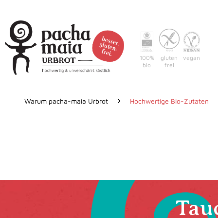
100%
gluten
vegan
bio
frei
Warum pacha-maia Urbrot
Hochwertige Bio-Zutaten
Tauc