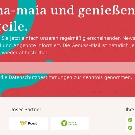
ha-maia und genießen 
eile.
Sie jetzt einfach unseren regelmäßig erscheinenden Newsl
l und Angebote informiert. Die Genuss-Mail ist natürlich je
e wieder abbestellbar.
 die
Datenschutzbestimmungen
zur Kenntnis genommen.
Unser Partner
Ihre