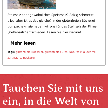
Steinsalz oder gewöhnliches Speisesalz? Salzig schmeckt
alles, aber ist es das gleiche? In der glutenfreien Bäckerei
von pacha-maia haben wir uns für das Steinsalz der Firma
„Keltensalz“ entschieden. Lesen Sie hier warum!
Mehr lesen
Tags:
glutenfreie Bäckerei
,
glutenfreies Brot
,
Natursalz
,
glutenfrei
zertifizierte Bäckerei
Tauchen Sie mit uns
ein, in die Welt von