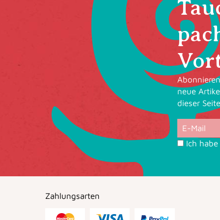
Tauc
pac
Vort
Abonnieren 
neue Artike
dieser Seit
Ich habe
Zahlungsarten