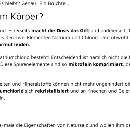
s bleibt? Genau: Ein Bruchteil.
im Körper?
und. Einerseits
macht die Dosis das Gift
und andererseits
 aus den zwei Elementen Natrium und Chlorid. Und obwohl w
armut leiden.
triumchlorid besteht! Entscheidend ist nämlich nicht di
. Diese Spurenelemente sind so
mikrofein komprimiert
, d
gkeiten und Mineralstoffe können nicht mehr ungehindert 
iumchlorid
sich
rekristallisiert
und an Knochen und Gelen
in.
cha-maia die Eigenschaften von Natursalz und wollen ihm 