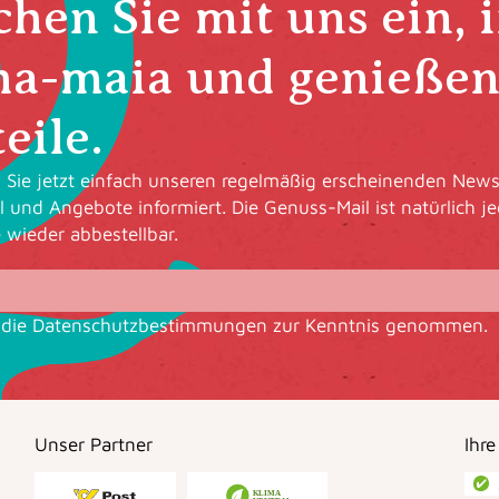
hen Sie mit uns ein, 
ha-maia und genießen 
eile.
Sie jetzt einfach unseren regelmäßig erscheinenden Newsl
l und Angebote informiert. Die Genuss-Mail ist natürlich je
e wieder abbestellbar.
 die
Datenschutzbestimmungen
zur Kenntnis genommen.
Unser Partner
Ihre