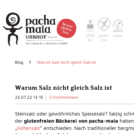
100%
gluten
vegan
bio
frei
Home
Warum pacha-m
Blog
Warum Salz nicht gleich Salz ist
Warum Salz nicht gleich Salz ist
23.07.22 13:15
0 Kommentare
Steinsalz oder gewöhnliches Speisesalz? Salzig schme
der
glutenfreien Bäckerei von pacha-maia
haben 
„
Keltensalz
“ entschieden. Nach traditioneller bergm