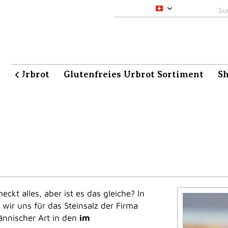
pacha-maia CH
aia Urbrot
Glutenfreies Urbrot Sortiment
S

ckt alles, aber ist es das gleiche? In
wir uns für das Steinsalz der Firma
ännischer Art in den
im