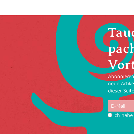
Tauc
pac
Vort
Abonnieren 
neue Artike
dieser Seit
Ich habe