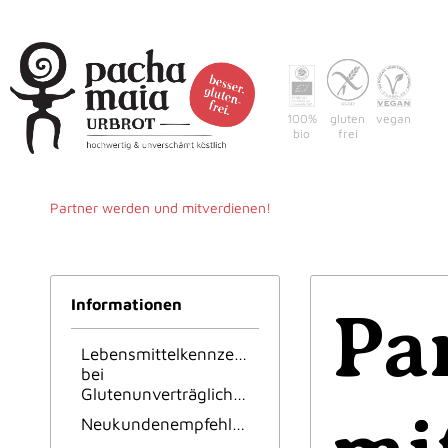
100%
gluten
vegan
bio
frei
Partner werden und mitverdienen!
Informationen
Pa
Lebensmittelkennzeichnung
bei
Glutenunverträglichkeit
Neukundenempfehlung