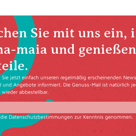
hen Sie mit uns ein, 
ha-maia und genießen 
eile.
Sie jetzt einfach unseren regelmäßig erscheinenden Newsl
l und Angebote informiert. Die Genuss-Mail ist natürlich je
e wieder abbestellbar.
 die
Datenschutzbestimmungen
zur Kenntnis genommen.