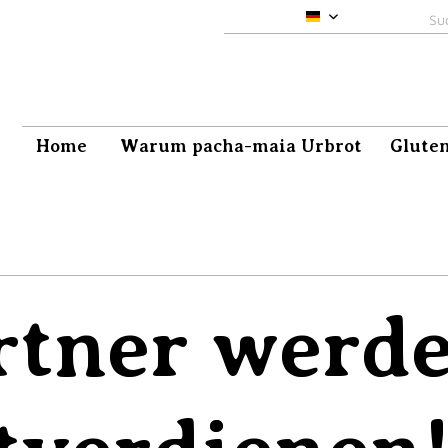
pacha-maia DE
Home
Warum pacha-maia Urbrot
Gluten
rtner werd