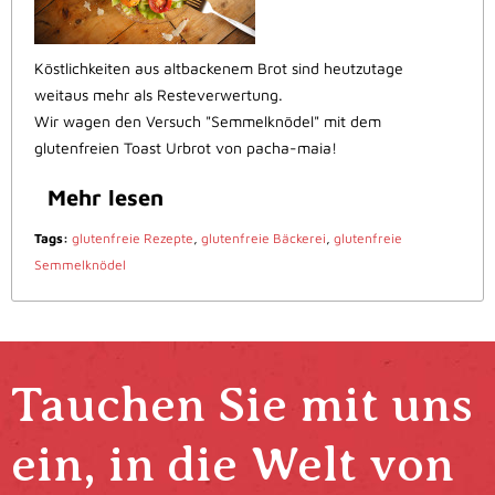
Köstlichkeiten aus altbackenem Brot sind heutzutage
weitaus mehr als Resteverwertung.
Wir wagen den Versuch "Semmelknödel" mit dem
glutenfreien Toast Urbrot von pacha-maia!
Mehr lesen
Tags:
glutenfreie Rezepte
,
glutenfreie Bäckerei
,
glutenfreie
Semmelknödel
Tauchen Sie mit uns
ein, in die Welt von