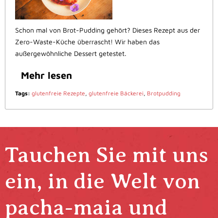
Schon mal von Brot-Pudding gehört? Dieses Rezept aus der
Zero-Waste-Küche überrascht! Wir haben das
außergewöhnliche Dessert getestet.
Mehr lesen
Tags:
glutenfreie Rezepte
,
glutenfreie Bäckerei
,
Brotpudding
Tauchen Sie mit uns
ein, in die Welt von
pacha-maia und