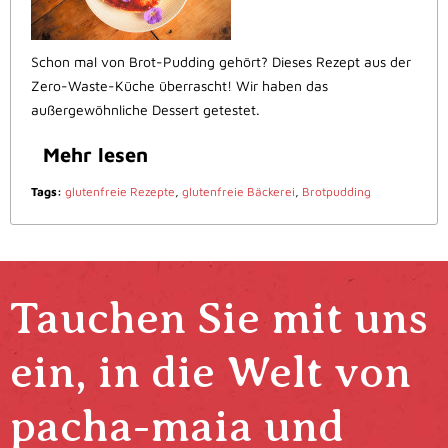
Schon mal von Brot-Pudding gehört? Dieses Rezept aus der
Zero-Waste-Küche überrascht! Wir haben das
außergewöhnliche Dessert getestet.
Mehr lesen
Tags:
glutenfreie Rezepte
,
glutenfreie Bäckerei
,
Brotpudding
Tauchen Sie mit uns
ein, in die Welt von
pacha-maia und