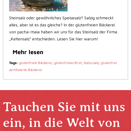
Steinsalz oder gewöhnliches Speisesalz? Salzig schmeckt
alles, aber ist es das gleiche? In der glutenfreien Bäckerei
von pacha-maia haben wir uns für das Steinsalz der Firma
„Keltensalz“ entschieden. Lesen Sie hier warum!
Mehr lesen
Tags:
glutenfreie Bäckerei
,
glutenfreies Brot
,
Natursalz
,
glutenfrei
zertifizierte Bäckerei
Tauchen Sie mit uns
ein, in die Welt von