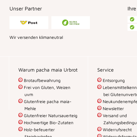
Unser Partner
Ihre
Wir versenden klimaneutral
Warum pacha maia Urbrot
Service
Brotaufbewahrung
Entsorgung
Frei von Gluten, Weizen
Lebensmittelkenn
uvm
bei Glutenunvertr
Glutenfreie pacha maia-
Neukundenempfe
Mehle
Newsletter
Glutenfreier Natursauerteig
Versand und
Hochwertige Bio-Zutaten
Zahlungsbeding
Holz-befeuerter
Widerrufsrecht
Steinbackofen
Widerrufsformula