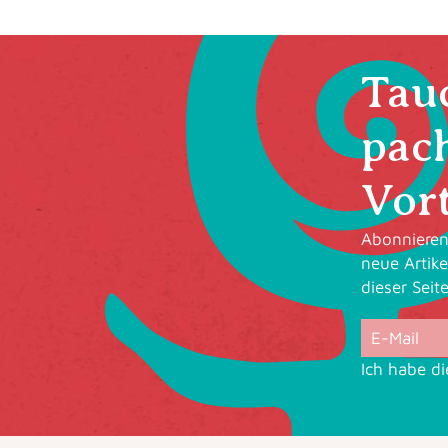
Tauc
pac
Vort
Abonnieren 
neue Artike
dieser Seit
Ich habe d