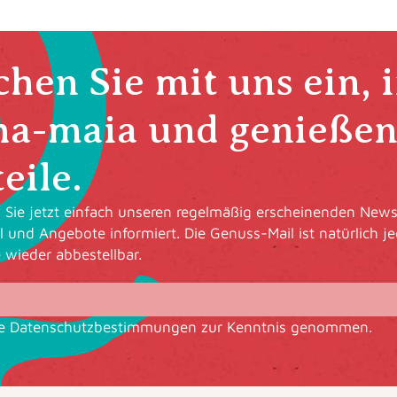
hen Sie mit uns ein, 
ha-maia und genießen 
eile.
Sie jetzt einfach unseren regelmäßig erscheinenden Newsl
l und Angebote informiert. Die Genuss-Mail ist natürlich je
e wieder abbestellbar.
ie
Datenschutzbestimmungen
zur Kenntnis genommen.