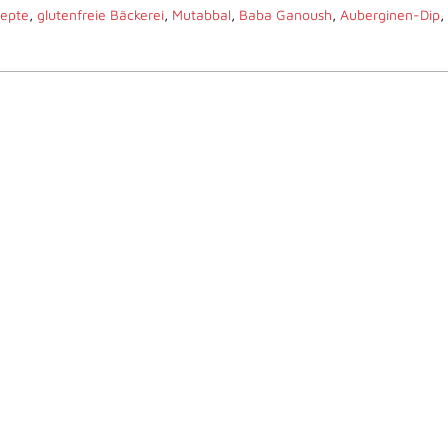
zepte
,
glutenfreie Bäckerei
,
Mutabbal
,
Baba Ganoush
,
Auberginen-Dip