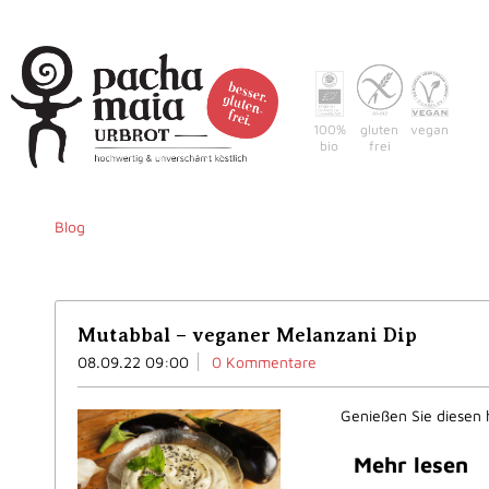
100%
gluten
vegan
bio
frei
Home
Warum pacha-m
Blog
Mutabbal – veganer Melanzani Dip
08.09.22 09:00
0 Kommentare
Genießen Sie diesen 
Mehr lesen