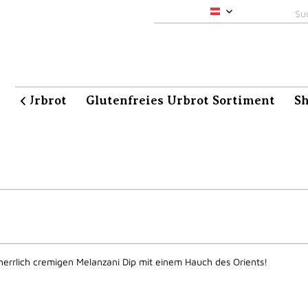
pacha-maia
aia Urbrot
Glutenfreies Urbrot Sortiment
S

herrlich cremigen Melanzani Dip mit einem Hauch des Orients!