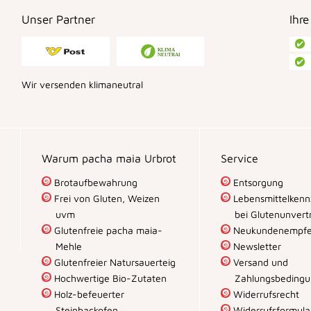
Unser Partner
Ihre
Wir versenden klimaneutral
Warum pacha maia Urbrot
Service
Brotaufbewahrung
Entsorgung
Frei von Gluten, Weizen
Lebensmittelkenn
uvm
bei Glutenunvertr
Glutenfreie pacha maia-
Neukundenempfe
Mehle
Newsletter
Glutenfreier Natursauerteig
Versand und
Hochwertige Bio-Zutaten
Zahlungsbeding
Holz-befeuerter
Widerrufsrecht
Steinbackofen
Widerrufsformula