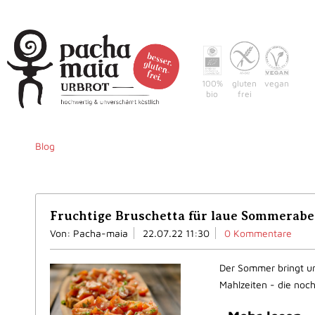
100%
gluten
vegan
bio
frei
Home
Warum pacha-m
Blog
Fruchtige Bruschetta für laue Sommerab
Von: Pacha-maia
22.07.22 11:30
0 Kommentare
Der Sommer bringt uns
Mahlzeiten - die noch