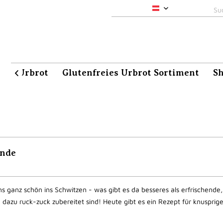
pacha-maia
aia Urbrot
Glutenfreies Urbrot Sortiment
S

ende
 ganz schön ins Schwitzen - was gibt es da besseres als erfrischende,
 dazu ruck-zuck zubereitet sind! Heute gibt es ein Rezept für knusprig