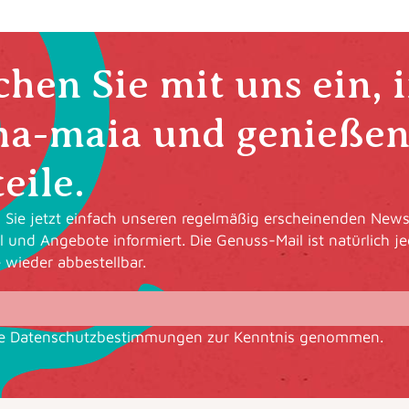
hen Sie mit uns ein, 
ha-maia und genießen 
eile.
Sie jetzt einfach unseren regelmäßig erscheinenden Newsl
l und Angebote informiert. Die Genuss-Mail ist natürlich je
e wieder abbestellbar.
ie
Datenschutzbestimmungen
zur Kenntnis genommen.