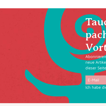
Tauc
pac
Vort
Abonnieren 
neue Artike
dieser Seit
Ich habe d