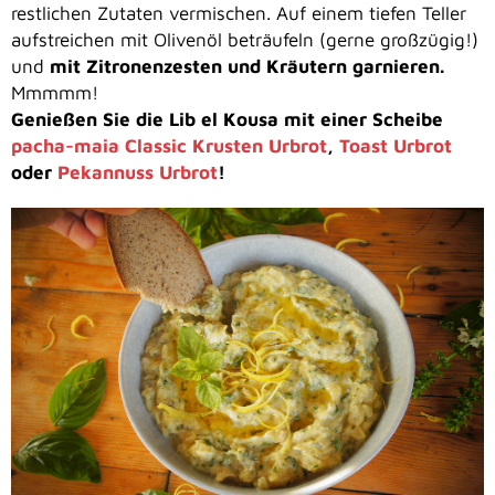
restlichen Zutaten vermischen. Auf einem tiefen Teller
aufstreichen mit Olivenöl beträufeln (gerne großzügig!)
und
mit Zitronenzesten und Kräutern garnieren.
Mmmmm!
Genießen Sie die Lib el Kousa mit einer Scheibe
pacha-maia Classic Krusten Urbrot
,
Toast Urbrot
oder
Pekannuss Urbrot
!