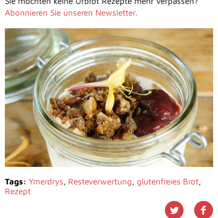
Sie möchten keine Urbrot Rezepte mehr verpassen?
Abonnieren Sie unseren Newsletter.
Tags:
Ymerdrys
,
Resteverwertung
,
glutenfreies Brot
,
Rezept