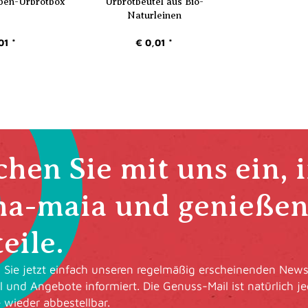
ben-Urbrotbox
Urbrotbeutel aus Bio-
Naturleinen
01 *
€ 0,01 *
hen Sie mit uns ein, 
ha-maia und genießen 
eile.
Sie jetzt einfach unseren regelmäßig erscheinenden Newsl
l und Angebote informiert. Die Genuss-Mail ist natürlich je
e wieder abbestellbar.