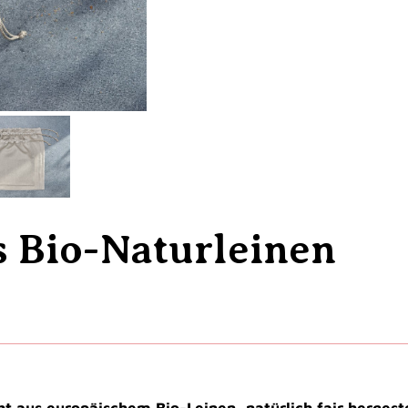
s Bio-Naturleinen
t aus europäischem Bio-Leinen, natürlich fair hergeste