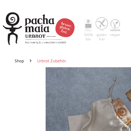
100%
gluten
vegan
bio
frei
Shop
Urbrot Zubehör