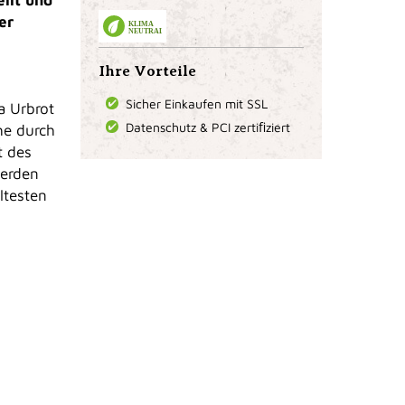
er
KLIMA
NEUTRAL
Ihre Vorteile
Sicher Einkaufen mit SSL
a Urbrot
Datenschutz & PCI zertiﬁziert
he durch
t des
werden
ltesten