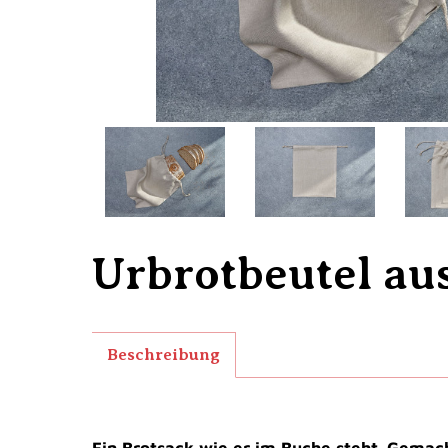
Urbrotbeutel au
Beschreibung
Ein Brotsack wie er im Buche steht. Gemach