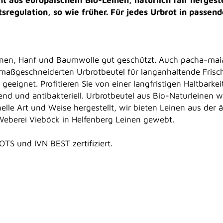
sregulation, so wie früher. Für jedes Urbrot in passend
Leinen, Hanf und Baumwolle gut geschützt. Auch pacha-mai
en maßgeschneiderten Urbrotbeutel für langanhaltende Frisc
eeignet. Profitieren Sie von einer langfristigen Haltbarkei
rend und antibakteriell. Urbrotbeutel aus Bio-Naturleinen 
nelle Art und Weise hergestellt, wir bieten Leinen aus der ä
 Weberei Vieböck in Helfenberg Leinen gewebt.
OTS und IVN BEST zertifiziert.