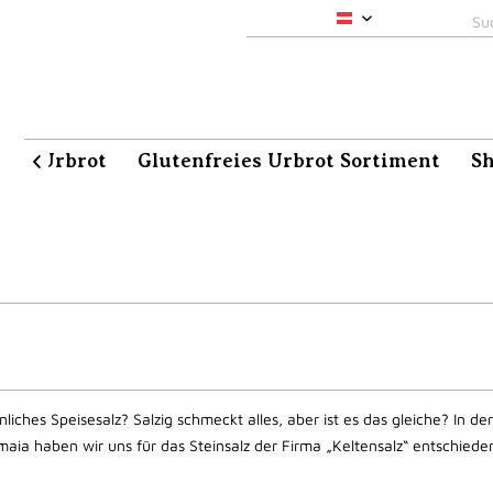
pacha-maia
aia Urbrot
Glutenfreies Urbrot Sortiment
S

liches Speisesalz? Salzig schmeckt alles, aber ist es das gleiche? In de
ia haben wir uns für das Steinsalz der Firma „Keltensalz“ entschieden