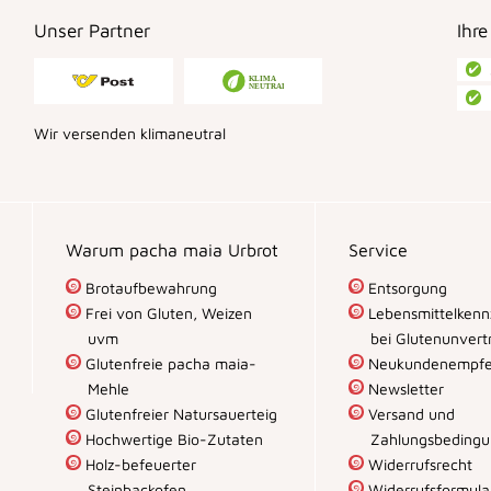
Unser Partner
Ihre
Wir versenden klimaneutral
Warum pacha maia Urbrot
Service
Brotaufbewahrung
Entsorgung
Frei von Gluten, Weizen
Lebensmittelkenn
uvm
bei Glutenunvertr
Glutenfreie pacha maia-
Neukundenempfe
Mehle
Newsletter
Glutenfreier Natursauerteig
Versand und
Hochwertige Bio-Zutaten
Zahlungsbeding
Holz-befeuerter
Widerrufsrecht
Steinbackofen
Widerrufsformula