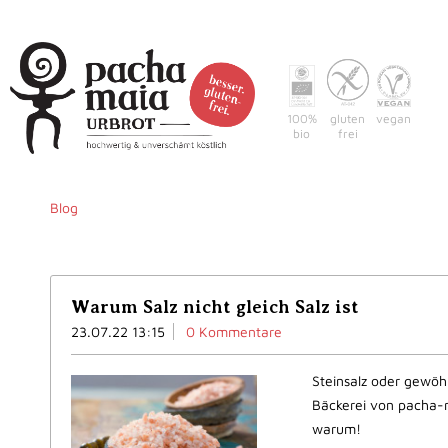
100%
gluten
vegan
bio
frei
Home
Warum pacha-m
Blog
Warum Salz nicht gleich Salz ist
23.07.22 13:15
0 Kommentare
Steinsalz oder gewöhn
Bäckerei von pacha-ma
warum!