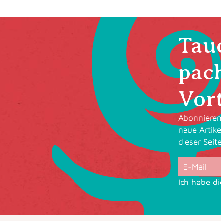
Tauc
pac
Vort
Abonnieren 
neue Artike
dieser Seit
Ich habe d