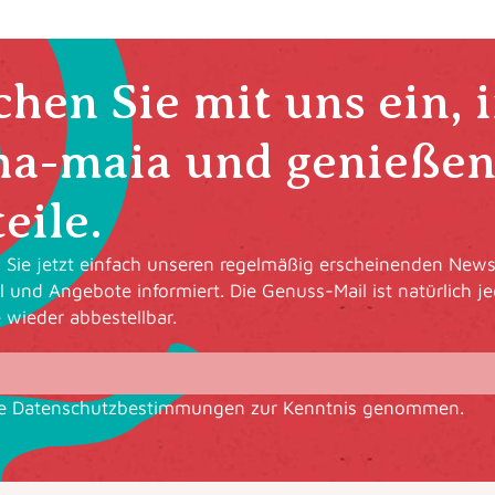
hen Sie mit uns ein, 
ha-maia und genießen 
eile.
Sie jetzt einfach unseren regelmäßig erscheinenden Newsl
l und Angebote informiert. Die Genuss-Mail ist natürlich je
e wieder abbestellbar.
ie
Datenschutzbestimmungen
zur Kenntnis genommen.