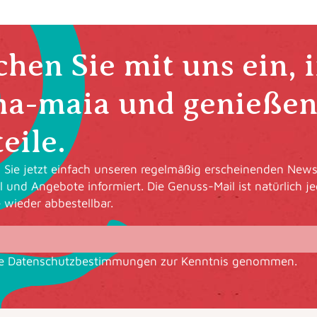
hen Sie mit uns ein, 
ha-maia und genießen 
eile.
Sie jetzt einfach unseren regelmäßig erscheinenden Newsl
l und Angebote informiert. Die Genuss-Mail ist natürlich je
e wieder abbestellbar.
ie
Datenschutzbestimmungen
zur Kenntnis genommen.