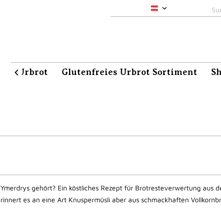
pacha-maia
aia Urbrot
Glutenfreies Urbrot Sortiment
S

Ymerdrys gehört? Ein köstliches Rezept für Brotresteverwertung aus d
innert es an eine Art Knuspermüsli aber aus schmackhaften Vollkornb