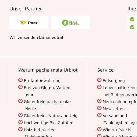
Unser Partner
Ihre
Wir versenden klimaneutral
Warum pacha maia Urbrot
Service
Brotaufbewahrung
Entsorgung
Frei von Gluten, Weizen
Lebensmittelkenn
uvm
bei Glutenunvertr
Glutenfreie pacha maia-
Neukundenempfe
Mehle
Newsletter
Glutenfreier Natursauerteig
Versand und
Hochwertige Bio-Zutaten
Zahlungsbeding
Holz-befeuerter
Widerrufsrecht
Steinbackofen
Widerrufsformula