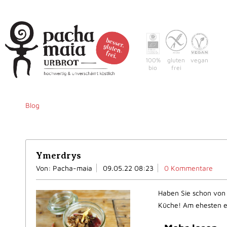
100%
gluten
vegan
bio
frei
Home
Warum pacha-m
Blog
Ymerdrys
Von: Pacha-maia
09.05.22 08:23
0 Kommentare
Haben Sie schon von 
Küche! Am ehesten er