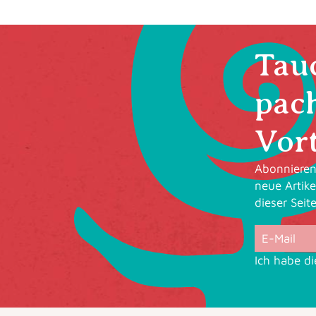
Tauc
pac
Vort
Abonnieren 
neue Artike
dieser Seit
Ich habe d