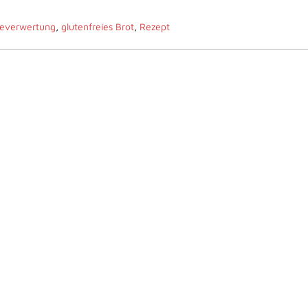
teverwertung
,
glutenfreies Brot
,
Rezept