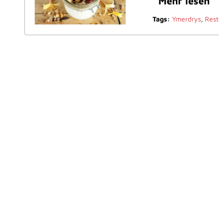
Mehr lesen
Tags:
Ymerdrys
,
Res