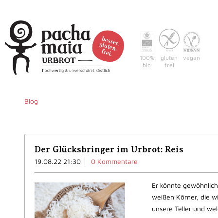
100%
gluten
vegan
bio
frei
Home
Warum pacha-m
Blog
Der Glücksbringer im Urbrot: Reis
19.08.22 21:30
0 Kommentare
Er könnte gewöhnlich
weißen Körner, die wi
unsere Teller und we