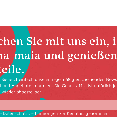
hen Sie mit uns ein, 
ha-maia und genießen 
eile.
Sie jetzt einfach unseren regelmäßig erscheinenden Newsl
l und Angebote informiert. Die Genuss-Mail ist natürlich je
e wieder abbestellbar.
ie
Datenschutzbestimmungen
zur Kenntnis genommen.