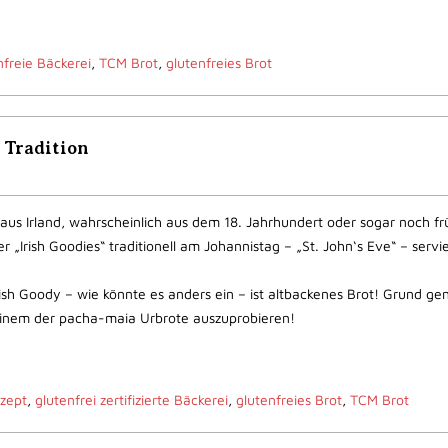
nfreie Bäckerei
,
TCM Brot
,
glutenfreies Brot
 Tradition
 aus Irland, wahrscheinlich aus dem 18. Jahrhundert oder sogar noch fr
r „Irish Goodies“ traditionell am Johannistag – „St. John‘s Eve“ – servie
rish Goody – wie könnte es anders ein – ist altbackenes Brot! Grund g
einem der pacha-maia Urbrote auszuprobieren!
ezept
,
glutenfrei zertifizierte Bäckerei
,
glutenfreies Brot
,
TCM Brot