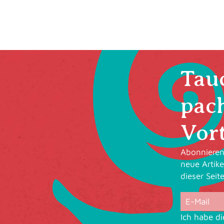
Tauc
pac
Vort
Abonnieren 
neue Artike
dieser Seit
Ich habe d