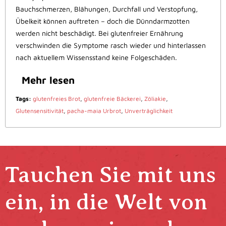
Bauchschmerzen, Blähungen, Durchfall und Verstopfung,
Übelkeit können auftreten – doch die Dünndarmzotten
werden nicht beschädigt. Bei glutenfreier Ernährung
verschwinden die Symptome rasch wieder und hinterlassen
nach aktuellem Wissensstand keine Folgeschäden.
Mehr lesen
Tags:
glutenfreies Brot
,
glutenfreie Bäckerei
,
Zöliakie
,
Glutensensitivität
,
pacha-maia Urbrot
,
Unverträglichkeit
Tauchen Sie mit uns
ein, in die Welt von