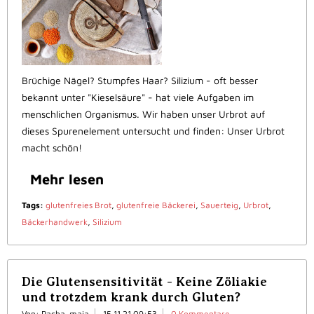
Brüchige Nägel? Stumpfes Haar? Silizium - oft besser
bekannt unter "Kieselsäure" - hat viele Aufgaben im
menschlichen Organismus. Wir haben unser Urbrot auf
dieses Spurenelement untersucht und finden: Unser Urbrot
macht schön!
Mehr lesen
Tags:
glutenfreies Brot
,
glutenfreie Bäckerei
,
Sauerteig
,
Urbrot
,
Bäckerhandwerk
,
Silizium
Die Glutensensitivität - Keine Zöliakie
und trotzdem krank durch Gluten?
Von: Pacha-maia
15.11.21 09:53
0 Kommentare